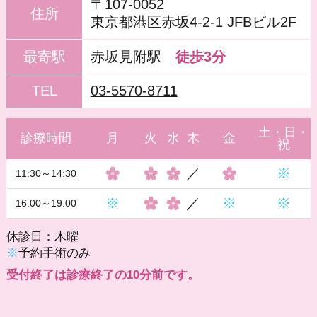
〒107-0052
住所
東京都港区赤坂4-2-1 JFBビル2F
最寄駅
赤坂見附駅
徒歩3分
TEL
03-5570-8711
土・日・
診療時間
月
火
水
木
金
祝
／
※
11:30～14:30
※
／
※
※
16:00～19:00
休診日：木曜
※
予約手術のみ
受付終了は診療終了の10分前です。