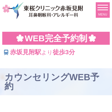
【WEBカウンセ
WEB完全予約制
赤坂見附駅
徒歩3分
より
カウンセリングWEB予
約