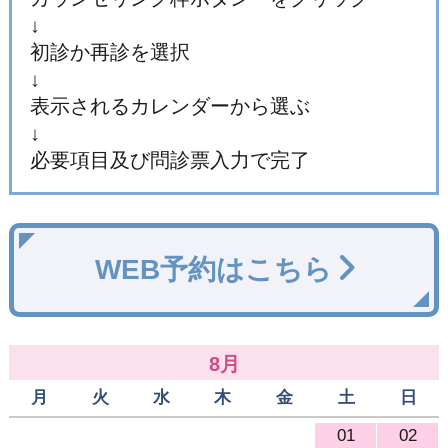
↓
初診か再診を選択
↓
表示されるカレンダーから選ぶ
↓
必要項目及び問診票入力で完了
WEB予約はこちら
8月
月
火
水
木
金
土
日
27
28
29
30
31
01
02