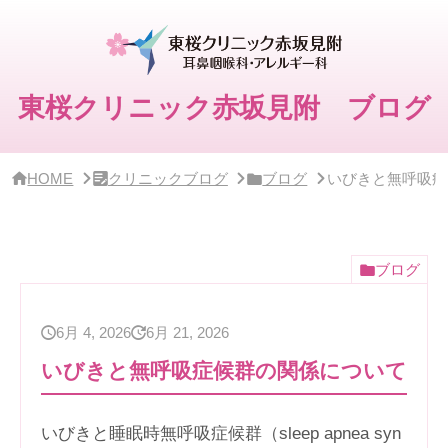
サ
イ
ド
バー・
ク
リ
東桜クリニック赤坂見附 ブログ
ニッ
ク
概
要
HOME
クリニックブログ
ブログ
いびきと無呼吸症
ブログ
6月 4, 2026
6月 21, 2026
いびきと無呼吸症候群の関係について
いびきと睡眠時無呼吸症候群（sleep apnea syn